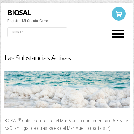
BIOSAL
Registro
Mi Cuenta
Carro
LOG IN
OR
REGISTER
Las Substancias Activas
Usuario
Contraseña
Recuérdeme
®
BIOSAL
sales naturales del Mar Muerto contienen sólo 5-8% de
NaCl en lugar de otras sales del Mar Muerto (parte sur)